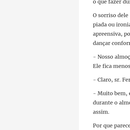
ironi
apreensiva, p
Ele fica m
, sr. F
durante o almo