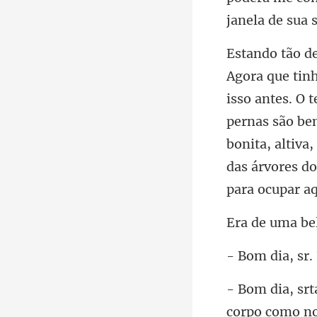
pernas são be
bonita, altiva
ia, sr.
omo no