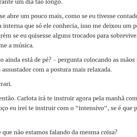
a interna que só ele conhecia, isso me deixou um 
orém s
a colocando as mãos 
a manhã com 
ço eu irei te i
não estamos falan