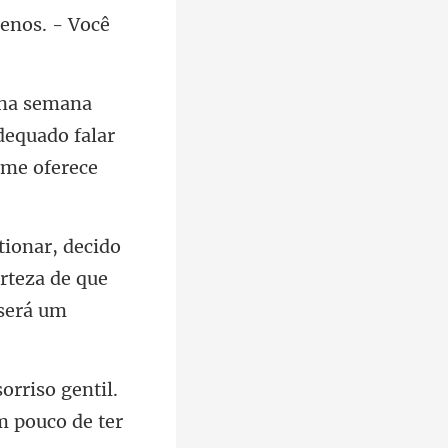
dequado falar
erteza de que
sorriso gentil.