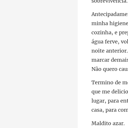
água ferve, vo
noite anterior
lugar, para en
ito