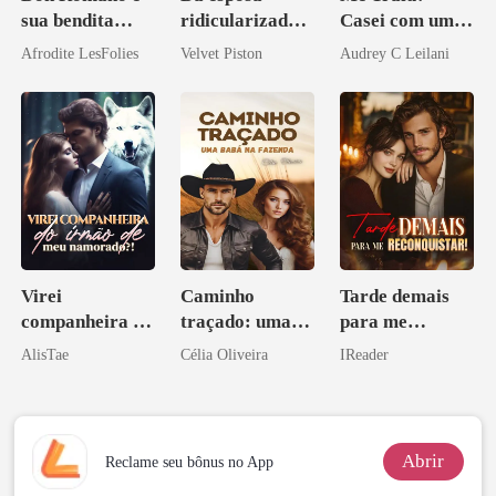
sua bendita
ridicularizada à
Casei com um
ruína
irmã que
Magnata
Afrodite LesFolies
Velvet Piston
Audrey C Leilani
ninguém ousa
desafiar
Virei
Caminho
Tarde demais
companheira do
traçado: uma
para me
irmão de meu
babá na fazenda
reconquistar!
AlisTae
Célia Oliveira
IReader
namorado?!
Abrir
Reclame seu bônus no App