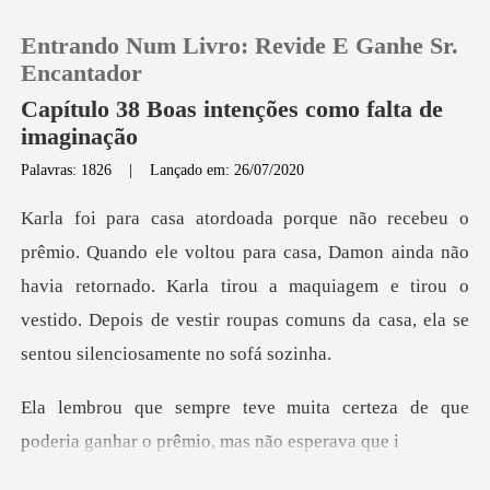
Entrando Num Livro: Revide E Ganhe Sr.
Encantador
Capítulo 38 Boas intenções como falta de
imaginação
0
Palavras: 1826
|
Lançado em: 26/07/2020
Loja
asa, Damon ainda não
havia retornado. Karla tirou a maquiagem e tirou o
Histórico
vestido. De
Sair
a certeza de que
Baixar App
poderia ganhar