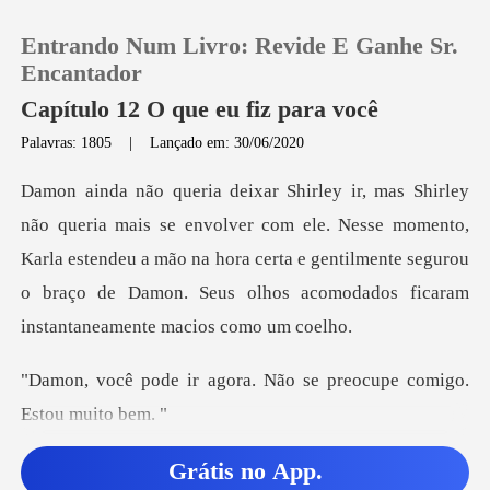
Entrando Num Livro: Revide E Ganhe Sr.
Encantador
Capítulo 12 O que eu fiz para você
Palavras: 1805
|
Lançado em: 30/06/2020
0
Loja
om ele. Nesse momento,
Karla estendeu a mão na hora certa e gentilmente segurou
Histórico
o b
Sair
ora. Não se preocupe co
Baixar App
ocê sof
Grátis no App.