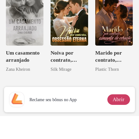
Um casamento
Noiva por
Marido por
arranjado
contrato,
contrato,
obsessão eterna
amante de
Zana Kheiron
Silk Mirage
Plastic Thorn
coração
Abrir
Reclame seu bônus no App