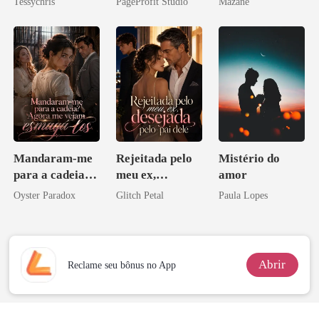
Tessychris
PageProfit Studio
Mazane
Perder Sua
Verdadeira
Companheira
Mandaram-me
Rejeitada pelo
Mistério do
para a cadeia?
meu ex,
amor
Agora me
desejada pelo
Oyster Paradox
Glitch Petal
Paula Lopes
vejam esmagá-
pai dele
los
Abrir
Reclame seu bônus no App