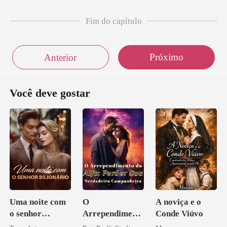
Fim do capítulo
Próximo
Anterior
Você deve gostar
Uma noite com
O
A noviça e o
o senhor
Arrependiment
Conde Viúvo
Bilionário
o do Alfa: