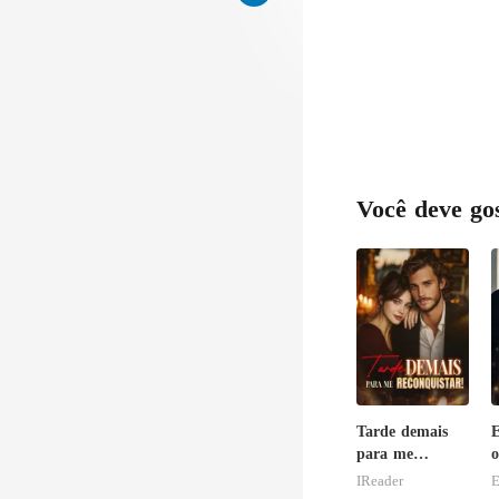
Você deve go
Tarde demais
E
para me
o
reconquistar!
a
IReader
E