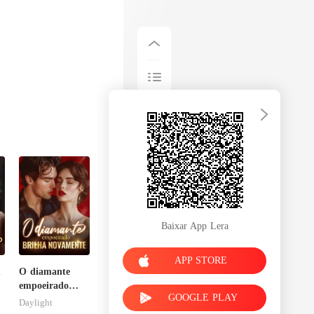
Baixar App Lera
APP STORE
m
O diamante
empoeirado
GOOGLE PLAY
brilha
Daylight
novamente