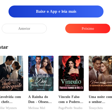
nhum cachorro aqui não, vai
Baixe o App e leia mais
Anterior
Próximo
star
nvolvida com
A Rainha do
Vínculo Falso
Uma noite co
 chefe
Don - Obsessão,
com o Poderoso
o senhor
rrogante
Paixão e
Inimigo do Meu
Bilionário
llie Wynters
Melissa Mel
PageProfit Studio
Tessychris
Sangue
Ex