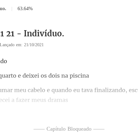
uo.
|
63.64%
1 21 - Indivíduo.
Lançado em: 21/10/2021
rto e deixei os
eu tava finalizando, es
DE FICAR NESSA CASA TODO D
—— Capítulo Bloqueado ——