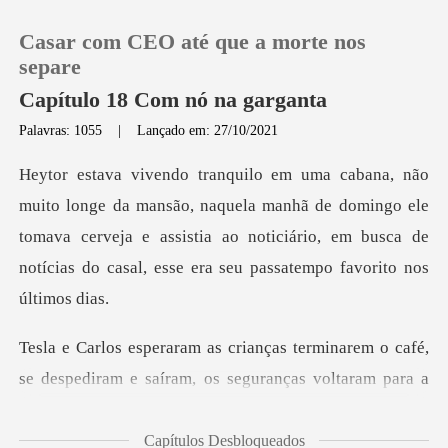
Casar com CEO até que a morte nos
separe
Capítulo 18 Com nó na garganta
Palavras: 1055
|
Lançado em: 27/10/2021
0
Loja
aquela manhã de domingo ele
tomava cerveja e assistia ao noticiário, em bus
Histórico
Sair
inarem o café,
se despediram e saíram, os
Baixar App
Capítulos Desbloqueados