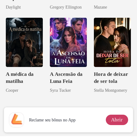
brilha
meu chefe
Daylight
Gregory Ellington
Mazane
novamente
bilionário
A médica da
A Ascensão da
Hora de deixar
matilha
Luna Feia
de ser tola
Cooper
Syra Tucker
Stella Montgomery
Abrir
Reclame seu bônus no App