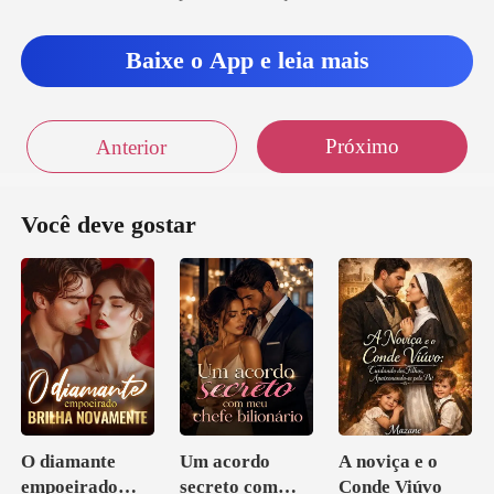
Baixe o App e leia mais
Próximo
Anterior
Você deve gostar
O diamante
Um acordo
A noviça e o
empoeirado
secreto com
Conde Viúvo