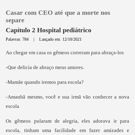
Casar com CEO até que a morte nos
separe
Capítulo 2 Hospital pediátrico
Palavras: 784
|
Lançado em: 12/10/2021
0
os gêmeos correr
Loja
a de abraço
Histórico
do iremos p
e sua irmã vão con
Sair
Baixar App
dorava ir para
escola, tinham uma fa