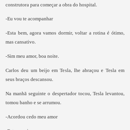
te aco
dormir, voltar a rotina
amor, b
sla, lhe abraçou e Tesla
tador tocou, Tesla levanto
u cedo