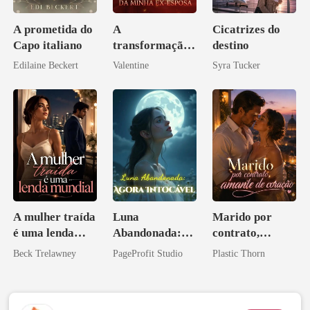
A prometida do
A
Cicatrizes do
Capo italiano
transformação
destino
inesperada da
Edilaine Beckert
Valentine
Syra Tucker
minha ex-
esposa
A mulher traída
Luna
Marido por
é uma lenda
Abandonada:
contrato,
mundial
Agora Intocável
amante de
Beck Trelawney
PageProfit Studio
Plastic Thorn
coração