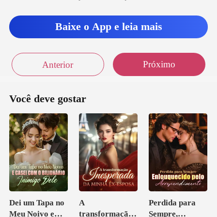
Baixe o App e leia mais
er dizer
Próximo
Anterior
Você deve gostar
Dei um Tapa no
A
Perdida para
Meu Noivo e
transformação
Sempre,