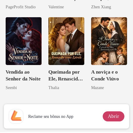
Casei com o
inesperada da
Enlouquecido
PageProfit Studio
Valentine
Zhen Xiang
Bilionário
minha ex-
pelo
Inimigo Dele
esposa
Arrependiment
o
Vendida ao
Queimada por
A noviça e o
Senhor da Noite
Ele, Renascida
Conde Viúvo
como Estrela
Seenbi
Thalia
Mazane
Abrir
Reclame seu bônus no App