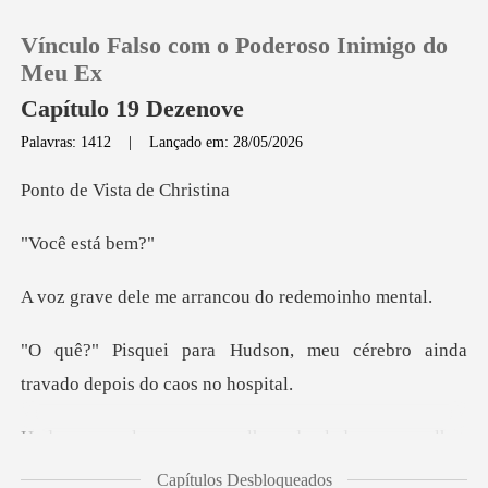
Vínculo Falso com o Poderoso Inimigo do
Meu Ex
Capítulo 19 Dezenove
Palavras: 1412
|
Lançado em: 28/05/2026
0
Vista de
Loja
está
Histórico
me arrancou do
n, meu cérebro ainda
Sair
travad
Baixar App
penetrantes deixando a estrada por um segundo.
Capítulos Desbloqueados