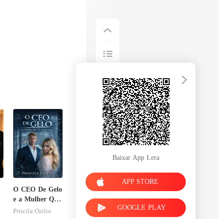
Baixar App Lera
APP STORE
O CEO De Gelo
e a Mulher Que
GOOGLE PLAY
Ele Jurou
Priscila Ozilio
Odiar