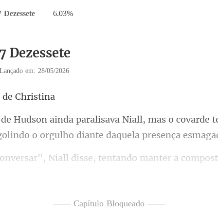
7 Dezessete
|
6.03%
17 Dezessete
Lançado em: 28/05/2026
a de
mas o covarde t
gol
, tentando manter a compos
sala de espera, meus p
—— Capítulo Bloqueado ——