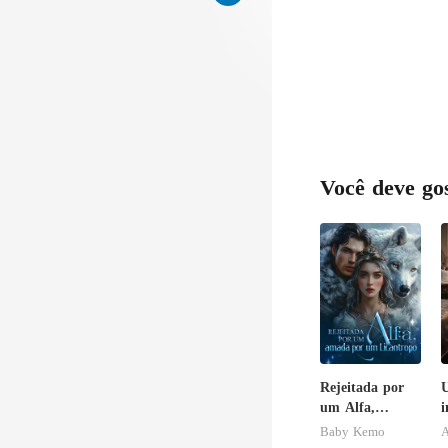
Você deve go
Rejeitada por
um Alfa,
i
amada por um
Baby Kemo
A
Licantropo