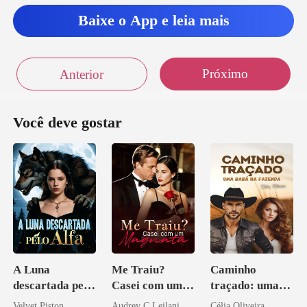
ne, c
Baixe o App e leia mais
Próximo
Anterior
Você deve gostar
A Luna
Me Traiu?
Caminho
descartada pelo
Casei com um
traçado: uma
Alfa
Magnata
babá na fazenda
Velvet Piston
Audrey C Leilani
Célia Oliveira