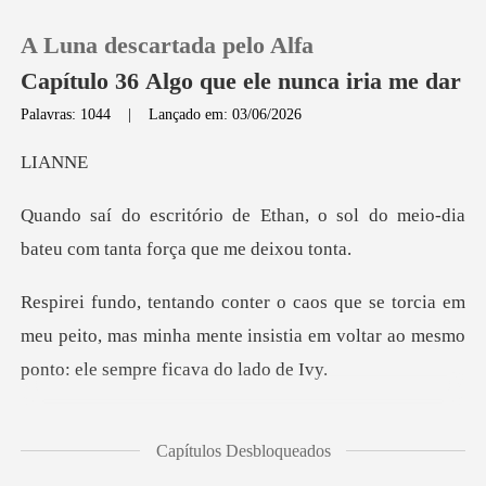
A Luna descartada pelo Alfa
Capítulo 36 Algo que ele nunca iria me dar
Palavras: 1044
|
Lançado em: 03/06/2026
0
AN
n, o sol do meio-dia
Loja
bateu com t
Histórico
ia em
meu peito, mas minha mente insistia em volta
Sair
Baixar App
vibrar dentro da bolsa
Capítulos Desbloqueados