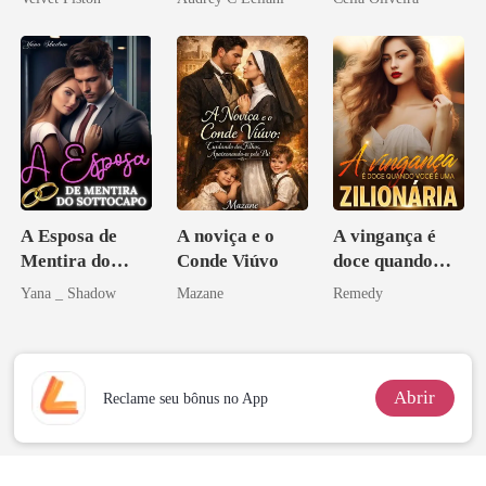
A Esposa de
A noviça e o
A vingança é
Mentira do
Conde Viúvo
doce quando
Sottocapo
você é uma
Yana _ Shadow
Mazane
Remedy
zilionária
Abrir
Reclame seu bônus no App