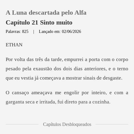
A Luna descartada pelo Alfa
Capítulo 21 Sinto muito
Palavras: 825
|
Lançado em: 02/06/2026
0
T
Loja
pesado pela exaustão dos dois dias anteriores, e o terno
Histórico
inteiro, e com a
Sair
garganta seca e i
Baixar App
ua gelada e o bebi d
Capítulos Desbloqueados