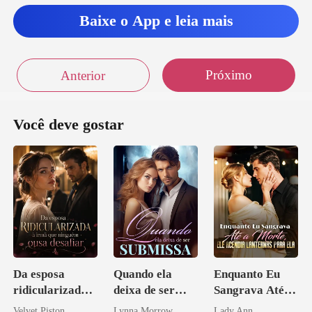
Baixe o App e leia mais
Próximo
Anterior
Você deve gostar
Da esposa
Quando ela
Enquanto Eu
ridicularizada à
deixa de ser
Sangrava Até a
irmã que
submissa
Morte, Ele
Velvet Piston
Lynna Morrow
Lady Ann