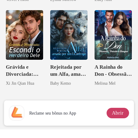
ninguém ousa
Acendia
desafiar
Lanternas Para
Ela
Grávida e
Rejeitada por
A Rainha do
Divorciada:
um Alfa, amada
Don - Obsessão,
Escondi o
por um
Paixão e Sangue
Xi Jin Qian Hua
Baby Kemo
Melissa Mel
Herdeiro Dele
Licantropo
Abrir
Reclame seu bônus no App