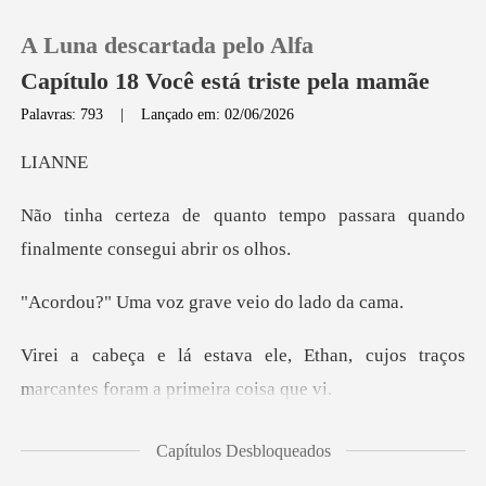
A Luna descartada pelo Alfa
Capítulo 18 Você está triste pela mamãe
Palavras: 793
|
Lançado em: 02/06/2026
0
AN
tempo passara quando
Loja
finalme
Histórico
voz grave veio
Sair
Ethan, cujos traços
marcantes
Baixar App
mim todo esse tempo,
Capítulos Desbloqueados
já que sua gr