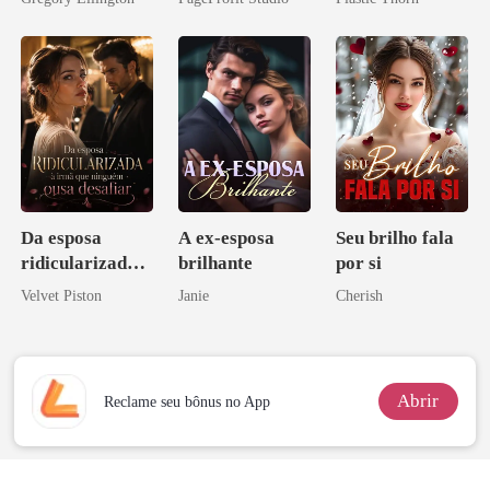
bilionário
eu a deixei
coração
Da esposa
A ex-esposa
Seu brilho fala
ridicularizada à
brilhante
por si
irmã que
Velvet Piston
Janie
Cherish
ninguém ousa
desafiar
Abrir
Reclame seu bônus no App