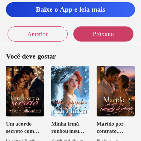
Baixe o App e leia mais
Próximo
Anterior
Você deve gostar
Um acordo
Minha irmã
Marido por
secreto com
roubou meu
contrato,
meu chefe
companheiro e
amante de
Gregory Ellington
PageProfit Studio
Plastic Thorn