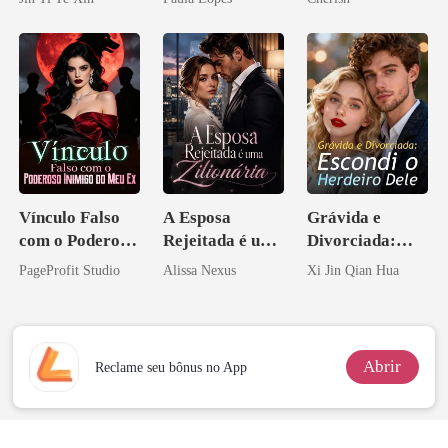
tornei
Vínculo Falso
A Esposa
Grávida e
com o Poderoso
Rejeitada é uma
Divorciada:
Inimigo do Meu
Zilionária
Escondi o
PageProfit Studio
Alissa Nexus
Xi Jin Qian Hua
Ex
Herdeiro Dele
Abrir
Reclame seu bônus no App