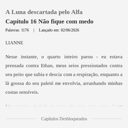
A Luna descartada pelo Alfa
Capítulo 16 Não fique com medo
Palavras: 1176
|
Lançado em: 02/06/2026
0
AN
Loja
seios pressionados contra
seu peito que subia e descia com a respiração, enqu
Histórico
Sair
meu rosto ficou
Baixar App
vermelho como um
Capítulos Desbloqueados