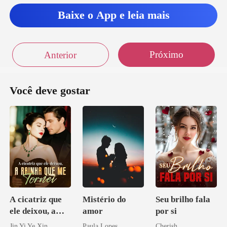
Baixe o App e leia mais
Próximo
Anterior
Você deve gostar
A cicatriz que
Mistério do
Seu brilho fala
ele deixou, a
amor
por si
rainha que me
Jin Yi Ye Xin
Paula Lopes
Cherish