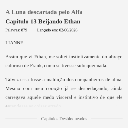
A Luna descartada pelo Alfa
Capítulo 13 Beijando Ethan
Palavras: 879
|
Lançado em: 02/06/2026
0
AN
ntivamente do abraço
Loja
caloroso de Fr
Histórico
om meu coração já se despedaçando, ainda
Sair
carregava aquele medo
Baixar App
Capítulos Desbloqueados
ecompor, arru