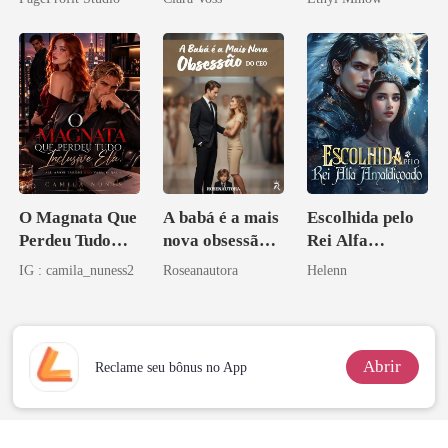
império
O Magnata Que
A babá é a mais
Escolhida pelo
Perdeu Tudo
nova obsessão
Rei Alfa
Inclusive Ela
do CEO
Amaldiçoado
IG : camila_nuness2
Roseanautora
Helenn
Abrir
Reclame seu bônus no App