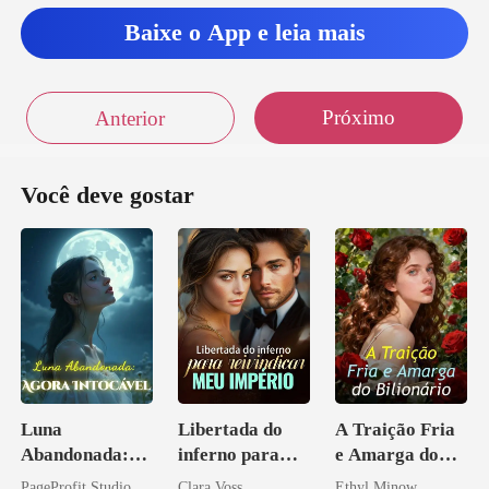
Baixe o App e leia mais
Próximo
Anterior
Você deve gostar
Luna
Libertada do
A Traição Fria
Abandonada:
inferno para
e Amarga do
Agora Intocável
reivindicar meu
Bilionário
PageProfit Studio
Clara Voss
Ethyl Minow