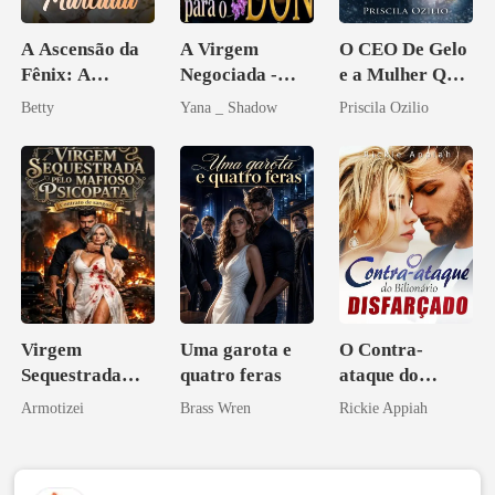
A Ascensão da
A Virgem
O CEO De Gelo
Fênix: A
Negociada -
e a Mulher Que
Vingança da
Uma flor para o
Ele Jurou Odiar
Betty
Yana _ Shadow
Priscila Ozilio
Herdeira
Don
Marcada
Virgem
Uma garota e
O Contra-
Sequestrada
quatro feras
ataque do
pelo Mafioso
Bilionário
Armotizei
Brass Wren
Rickie Appiah
Psicopata :
Disfarçado
CONTRATO
DE SANGUE