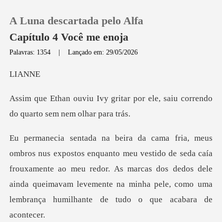
A Luna descartada pelo Alfa
Capítulo 4 Você me enoja
Palavras: 1354
|
Lançado em: 29/05/2026
0
AN
ar por ele, saiu correndo
Loja
do q
Histórico
ido de seda caía
Sair
frouxamente ao meu redor. As marcas dos dedos dele
ainda queimavam lev
Baixar App