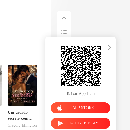
Baixar App Lera
APP STORE
Um acordo
secreto com
GOOGLE PLAY
meu chefe
Gregory Ellington
bilionário