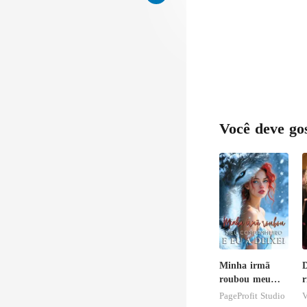
Você deve go
Minha irmã
D
roubou meu
r
companheiro e
i
PageProfit Studio
V
eu a deixei
n