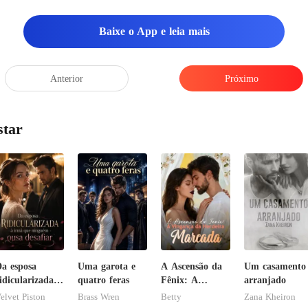
Baixe o App e leia mais
Anterior
Próximo
star
a esposa
Uma garota e
A Ascensão da
Um casamento
idicularizada à
quatro feras
Fênix: A
arranjado
rmã que
Vingança da
elvet Piston
Brass Wren
Betty
Zana Kheiron
inguém ousa
Herdeira