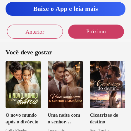
Baixe o App e leia mais
Próximo
Anterior
Você deve gostar
O novo mundo
Uma noite com
Cicatrizes do
após o divórcio
o senhor
destino
Bilionário
Calla Rhodes
Tessychris
Syra Tucker