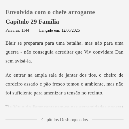
Envolvida com o chefe arrogante
Capítulo 29 Família
Palavras: 1144
|
Lançado em: 12/06/2026
0
não para uma
guerra - não conseguia acred
Loja
de
Histórico
cordeiro assado e pão fresco tomou o ambiente, mas
Sair
sentavam-se nas extr
Baixar App
Capítulos Desbloqueados