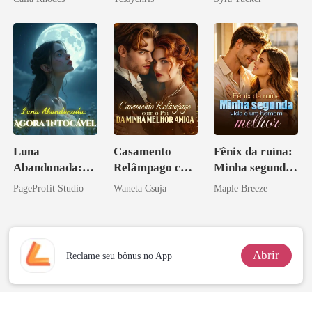
Luna
Casamento
Fênix da ruína:
Abandonada:
Relâmpago com
Minha segunda
Agora Intocável
o Pai da Minha
vida e um
PageProfit Studio
Waneta Csuja
Maple Breeze
Melhor Amiga
homem melhor
Abrir
Reclame seu bônus no App