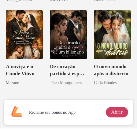
grego
misteriosa
A noviça e o
De coração
O novo mundo
Conde Viúvo
partido à esposa
após o divórcio
de um bilionário
Mazane
Theo Montgomery
Calla Rhodes
Abrir
Reclame seu bônus no App