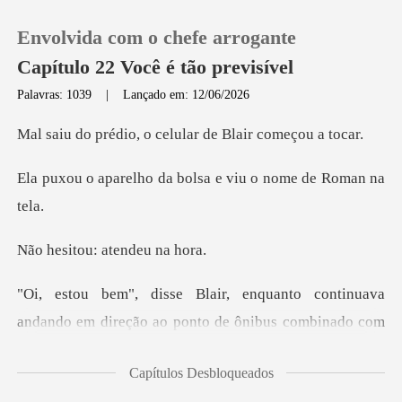
Envolvida com o chefe arrogante
Capítulo 22 Você é tão previsível
Palavras: 1039
|
Lançado em: 12/06/2026
0
, o celular de Bla
da bolsa e viu o no
Loja
Histórico
u: atendeu
Sair
to continuava
andando em direção ao
Baixar App
Capítulos Desbloqueados
peu Roman com um tom