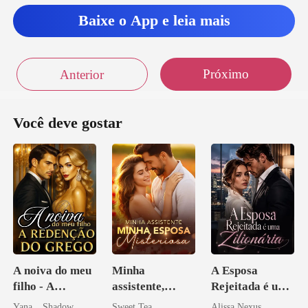
autori
Baixe o App e leia mais
Próximo
Anterior
Você deve gostar
A noiva do meu
Minha
A Esposa
filho - A
assistente,
Rejeitada é uma
Redenção do
minha esposa
Zilionária
Yana _ Shadow
Sweet Tea
Alissa Nexus