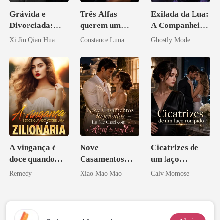
Grávida e
Três Alfas
Exilada da Lua:
Divorciada:
querem um
A Companheira
Escondi o
casamento
Quebrada do
Xi Jin Qian Hua
Constance Luna
Ghostly Mode
Herdeiro Dele
aberto
Alfa
A vingança é
Nove
Cicatrizes de
doce quando
Casamentos
um laço
você é uma
Rejeitados, Eu
rompido
Remedy
Xiao Mao Mao
Calv Momose
zilionária
Me Casei com o
Rival do Meu
Ex