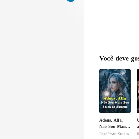
Você deve go
Adeus, Alfa.
U
Não Sou Mais
a
Sua Bolsa de
c
PageProfit Studio
R
Sangue
C