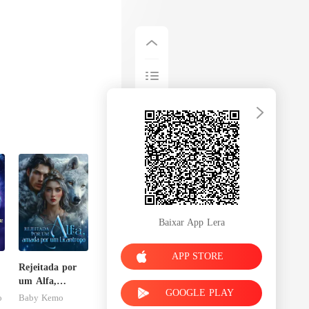
Baixar App Lera
APP STORE
Rejeitada por
o
um Alfa,
GOOGLE PLAY
amada por um
o
Baby Kemo
Licantropo