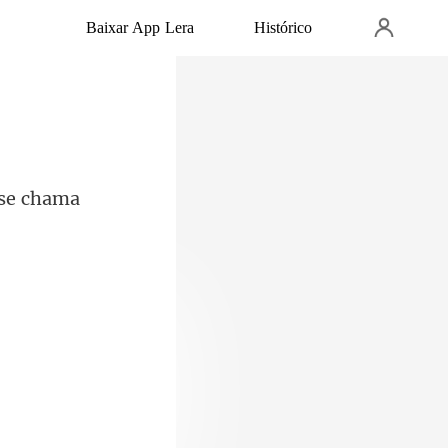
Baixar App Lera
Histórico
. se chama
 certa vez