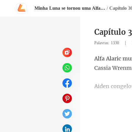
Minha Luna se tornou uma Alfa depois que a rejeitei
/
Capítulo 3
Capítulo 
|
Palavras: 1330
Cassia Wr
elo
sugeriu fazer 