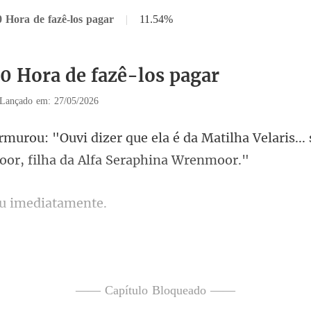
0 Hora de fazê-los pagar
|
11.54%
30 Hora de fazê-los pagar
Lançado em: 27/05/2026
é da Matilha Velaris..
u imedi
me antes, pois James
n
—— Capítulo Bloqueado ——