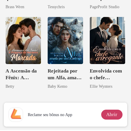
Bilionário
o do Alfa: O
Brass Wren
Tessychris
PageProfit Studio
Contrato Real
da Híbrida
A Ascensão da
Rejeitada por
Envolvida com
Fênix: A
um Alfa, amada
o chefe
Vingança da
por um
arrogante
Betty
Baby Kemo
Ellie Wynters
Herdeira
Licantropo
Marcada
Abrir
Reclame seu bônus no App