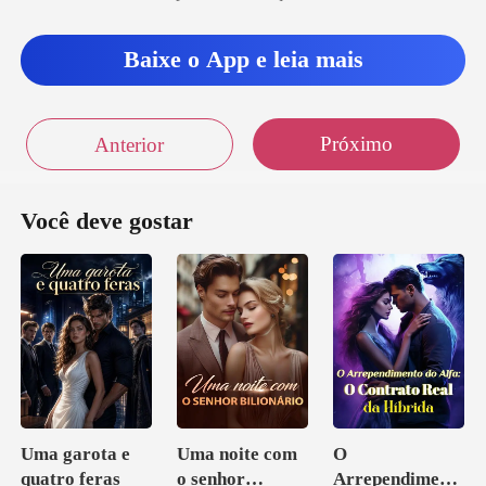
Baixe o App e leia mais
Próximo
Anterior
Você deve gostar
Uma garota e
Uma noite com
O
quatro feras
o senhor
Arrependiment