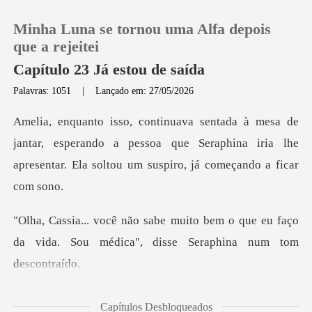
Minha Luna se tornou uma Alfa depois
que a rejeitei
Capítulo 23 Já estou de saída
Palavras: 1051
|
Lançado em: 27/05/2026
0
Loja
ar, esperando a pessoa que Seraphina iria lhe
apresentar
Histórico
em o que eu faço
Sair
da vida. Sou médica",
Baixar App
urpresa, pois agora
Capítulos Desbloqueados