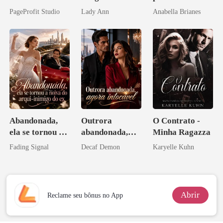
Casei com o
Morte, Ele
irmão
PageProfit Studio
Lady Ann
Anabella Brianes
Bilionário
Acendia
Inimigo Dele
Lanternas Para
Ela
Abandonada,
Outrora
O Contrato -
ela se tornou a
abandonada,
Minha Ragazza
noiva do arqui-
agora intocável
Fading Signal
Decaf Demon
Karyelle Kuhn
inimigo do ex
Abrir
Reclame seu bônus no App