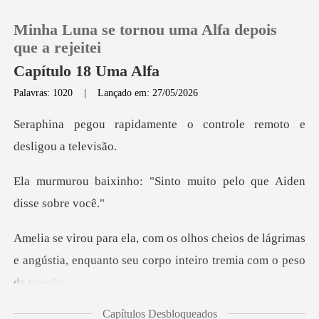
Minha Luna se tornou uma Alfa depois
que a rejeitei
Capítulo 18 Uma Alfa
Palavras: 1020
|
Lançado em: 27/05/2026
0
ente o controle remoto
Loja
"Sinto muito pelo que A
Histórico
Sair
ios de lágrimas
e angústia, enquanto seu c
Baixar App
Capítulos Desbloqueados
sussurrou com a voz emba