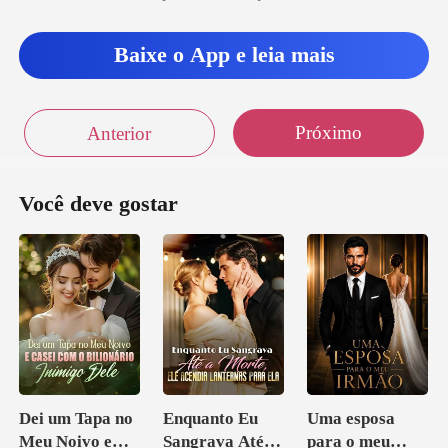
Baixe o App e leia mais
Próximo
Anterior
Você deve gostar
Dei um Tapa no
Enquanto Eu
Uma esposa
Meu Noivo e
Sangrava Até a
para o meu