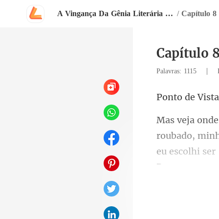
A Vingança Da Gênia Literária Disfarçada
/
Capítulo 8
Capítulo 
|
Palavras: 1115
sta
do, min
eu esco