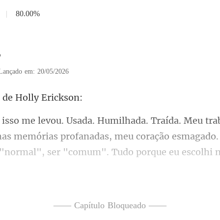
|
80.00%
8
Lançado em: 20/05/2026
 de Holl
has memórias profanadas, meu coração esmagado.
ra casa, uma passagem só de ida
—— Capítulo Bloqueado ——