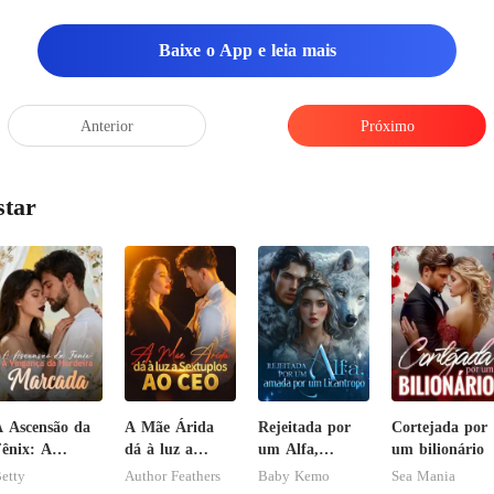
Baixe o App e leia mais
Anterior
Próximo
star
 Ascensão da
A Mãe Árida
Rejeitada por
Cortejada por
ênix: A
dá à luz a
um Alfa,
um bilionário
ingança da
Sextuplos ao
amada por um
etty
Author Feathers
Baby Kemo
Sea Mania
erdeira
CEO
Licantropo