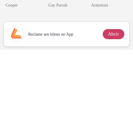
Segredos
pelo Mafioso
Cooper
Gay Parodi
Armotizei
Bilionários:
Psicopata :
Veja-me Brilhar
CONTRATO
DE SANGUE
Abrir
Reclame seu bônus no App