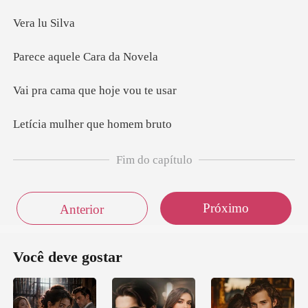
a lu
quele Car
ma que hoje
ulher que
Fim do capítulo
Próximo
Anterior
Você deve gostar