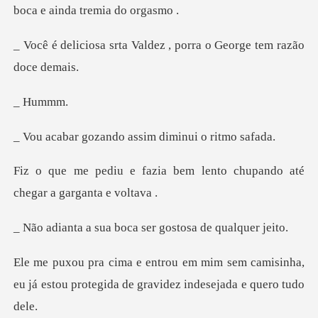
bo
Valdez , porra o George
umm
zando assim dimin
bem lento chupando até
che
sua boca ser gostos
sem camisinha,
eu já estou protegida de