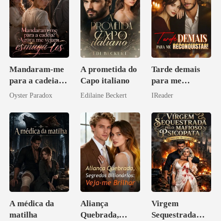
Mandaram-me
A prometida do
Tarde demais
para a cadeia?
Capo italiano
para me
Agora me
reconquistar!
Oyster Paradox
Edilaine Beckert
IReader
vejam esmagá-
los
A médica da
Aliança
Virgem
matilha
Quebrada,
Sequestrada