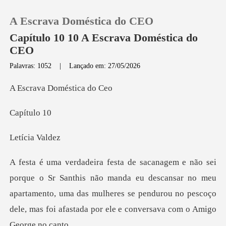
A Escrava Doméstica do CEO
Capítulo 10 10 A Escrava Doméstica do
CEO
Palavras: 1052
|
Lançado em: 27/05/2026
0
a Domést
Loja
pítu
Histórico
tícia
Sair
o manda eu descansar no meu
Baixar App
apartamento, uma das mulheres se pendurou no pes