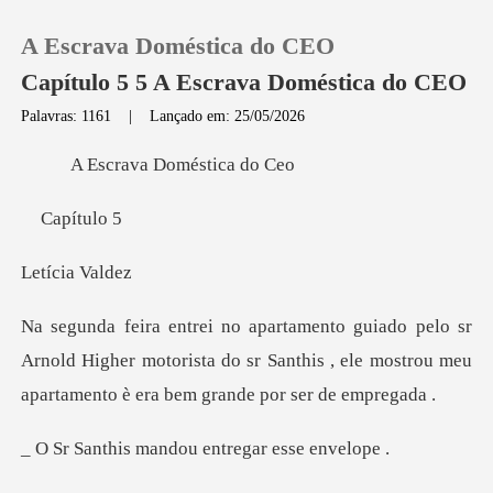
A Escrava Doméstica do CEO
Capítulo 5 5 A Escrava Doméstica do CEO
Palavras: 1161
|
Lançado em: 25/05/2026
0
rava Domés
Loja
Let
Histórico
Sair
Arnold Higher motorista do sr Santhis , ele mostrou
Baixar App
mandou entrega