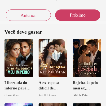
Próximo
Anterior
Você deve gostar
Libertada do
A ex-esposa
Rejeitada pelo
inferno para
difícil de
meu ex,
reivindicar meu
reconquistar
desejada pelo
Clara Voss
Adolf Dunne
Glitch Petal
império
pai dele