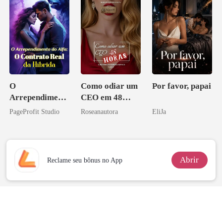
O
Como odiar um
Por favor, papai
Arrependiment
CEO em 48
o do Alfa: O
horas
PageProfit Studio
Roseanautora
EliJa
Contrato Real
da Híbrida
Abrir
Reclame seu bônus no App