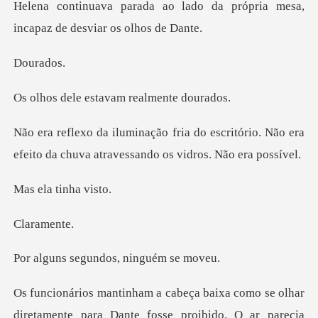
ado da própria mesa,
incapaz
rad
estavam real
escritório. Não era
efeito da chuva at
a tinh
ram
egundos, nin
te para Dante fosse proibido. O ar parecia