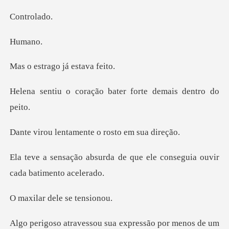
tro
ma
ago já est
ação bater forte de
tamente o rosto
a de que ele conseguia ouv
dele se
or menos de um