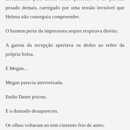
pesado demais, carreg
impressora sequer
apertava os dedos ao
ega
ecia ater
Dante
ado desa
m ao tom cinzent