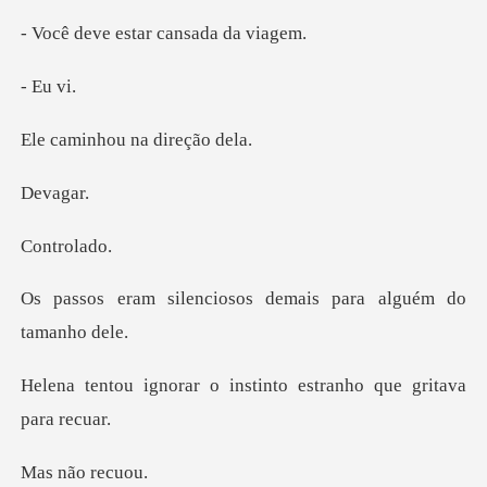
estar cansad
Eu
hou na di
va
tro
ciosos demais para a
o instinto estranho qu
ão re