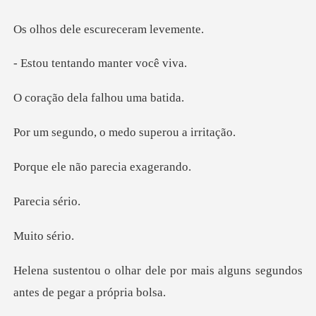
e escurecera
tando mante
ela falhou
, o medo super
não parecia
cia
o sé
e por mais alguns segundos
a