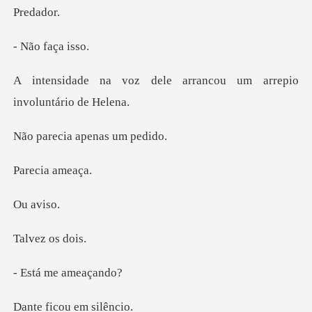
dad
faça
le arrancou um arrepio
ia apenas
ia am
avi
z os
me am
cou em s