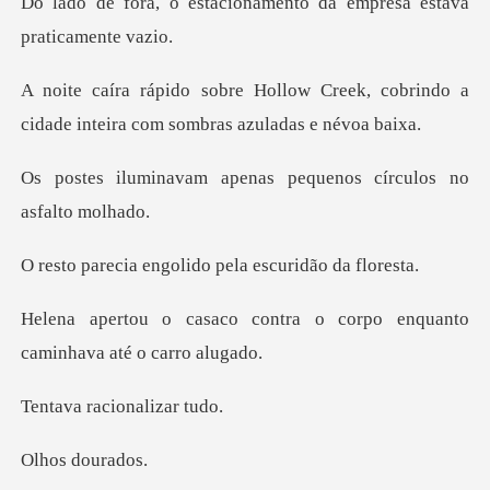
cionamento da empresa e
Creek, cobrindo a
cidade inteira c
apenas pequenos círcu
ngolido pela escu
ntra o corpo enquanto
cami
racional
dour