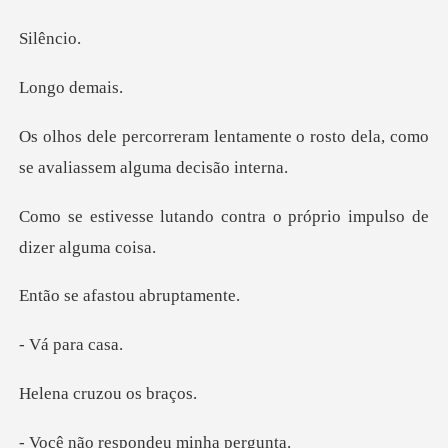
ênc
o de
mente o rosto dela, como
se ava
o contra o próprio impul
fastou abr
para
ruzou os
espondeu min