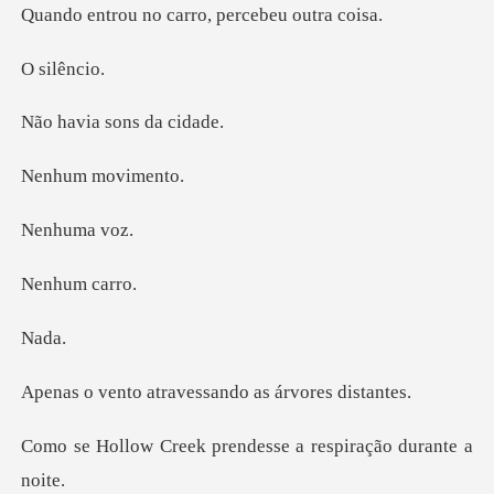
o carro, perceb
ilê
a sons d
m mov
uma
um c
a
travessando as á
prendesse a respira