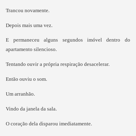
u nova
mais
undos imóvel dentro do
própria respira
ouviu
rran
janela
la disparou