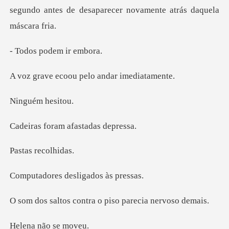
segundo antes de desapare
podem ir
oou pelo andar
ém he
ram afastad
recol
s desligado
ontra o piso parec
não s