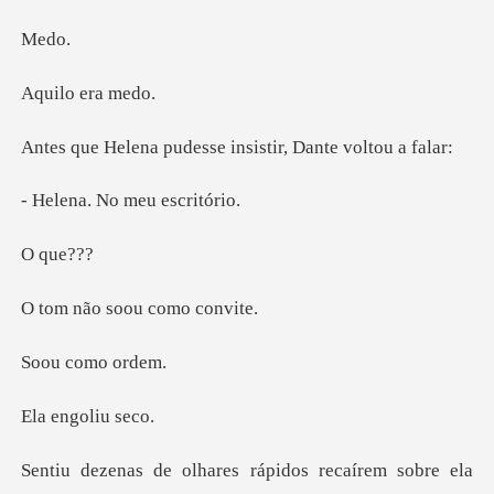
e
o era
udesse insistir, D
No meu e
qu
soou com
como
ngoli
sobre ela