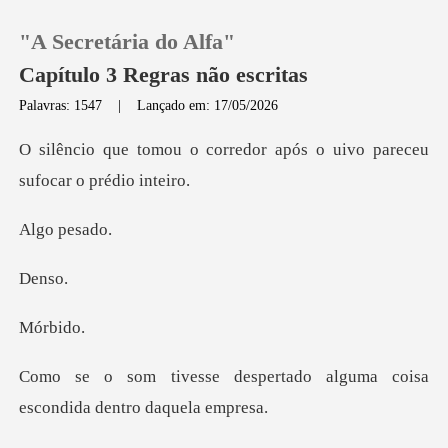
"A Secretária do Alfa"
Capítulo 3 Regras não escritas
Palavras: 1547
|
Lançado em: 17/05/2026
0
rredor após o uivo parece
Loja
pes
Histórico
ns
Sair
rb
ertado alguma coisa
Baixar App
escond