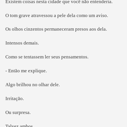
Existem coisas
vessou a pele de
os permaneceram
sos d
ssem ler seus
o me e
hou no ol
ita
urpr
ez a