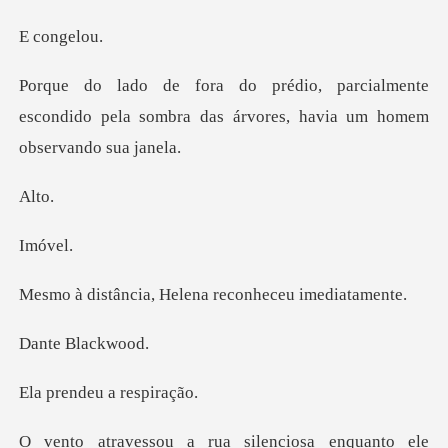
ong
almente
escondido pela sombra das árvor
l
óv
, Helena reconhec
Blac
deu a re
a silenciosa enquanto e