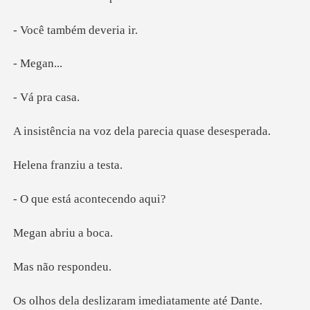
ambém de
ega
pra
voz dela parecia
franziu
tá acontec
abriu
o resp
slizaram imediat