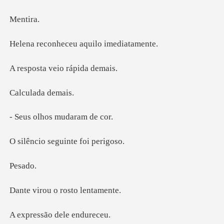
nt
eceu aquilo i
veio rápi
lada
hos mudar
seguinte fo
sa
u o rosto
ão dele e