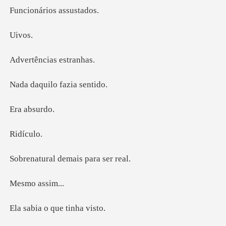
rios ass
vo
ncias e
ilo fazia
absu
ícu
l demais pa
o as
o que ti