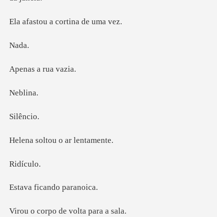
a cortina
a
a rua
bl
ênc
tou o ar l
ícu
icando p
po de volta