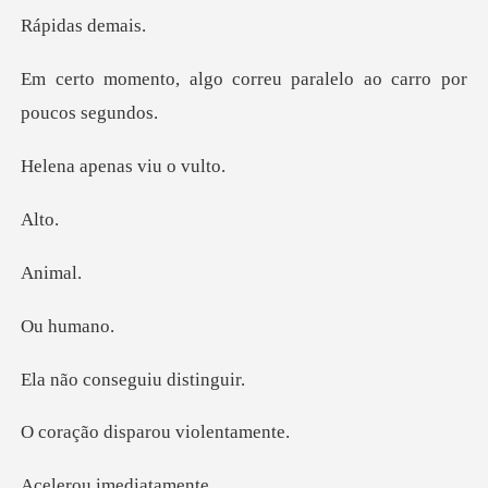
as de
correu paralelo ao ca
penas vi
l
im
hum
onseguiu
isparou vio
u imedi