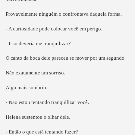
nguém o confront
e pode colocar
eria me tr
ele pareceu se mo
amente u
ais so
entando tranq
tentou o o
ue está ten