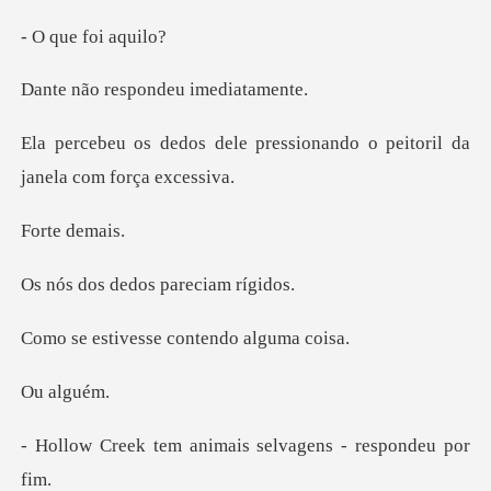
e foi
espondeu im
pressionando o peitoril da
e de
dedos parec
esse contendo
alg
animais selvagens -