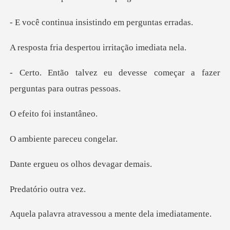
a insistindo em
despertou irrita
evesse começar a fazer
per
foi ins
e pareceu
os olhos de
rio out
ravessou a mente