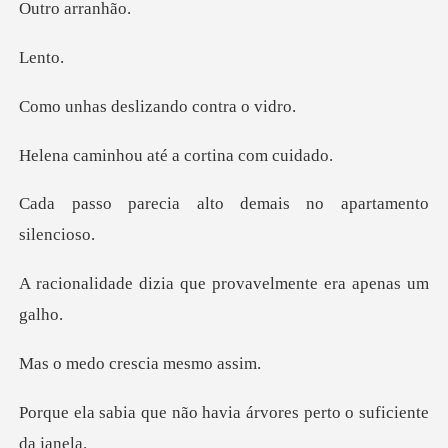
arra
nt
eslizando co
u até a cortin
alto demais no apar
a que provavelmente
crescia m
ão havia árvores perto