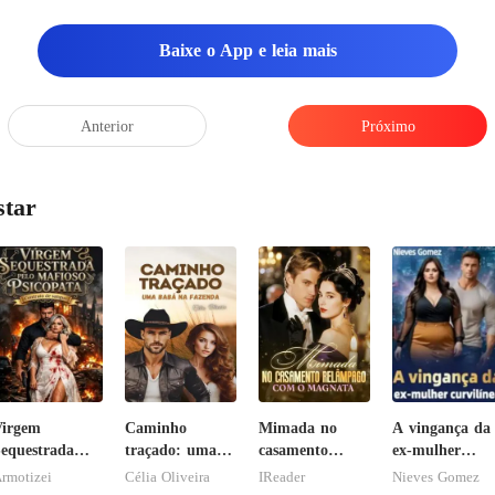
Baixe o App e leia mais
Anterior
Próximo
star
Virgem
Caminho
Mimada no
A vingança da
equestrada
traçado: uma
casamento
ex-mulher
elo Mafioso
babá na
relâmpago com
curvilínea
rmotizei
Célia Oliveira
IReader
Nieves Gomez
sicopata :
fazenda
o magnata