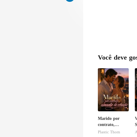
Você deve go
Marido por
contrato,
S
amante de
p
Plastic Thorn
A
coração
P