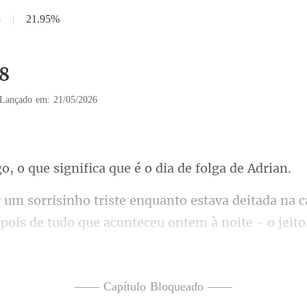
8
|
21.95%
18
Lançado em: 21/05/2026
significa que é o di
ois de tudo que aconteceu ontem à noite - o jeit
u quarto, os beijos,
—— Capítulo Bloqueado ——