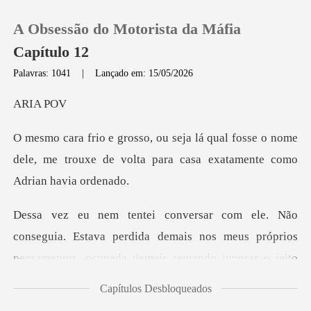
A Obsessão do Motorista da Máfia
Capítulo 12
Palavras: 1041
|
Lançado em: 15/05/2026
0
IA
fosse o nome
Loja
dele, me trouxe de volta para
Histórico
Sair
tava perdida demais nos meus próprios
pensamentos, ocupada d
Baixar App
Capítulos Desbloqueados