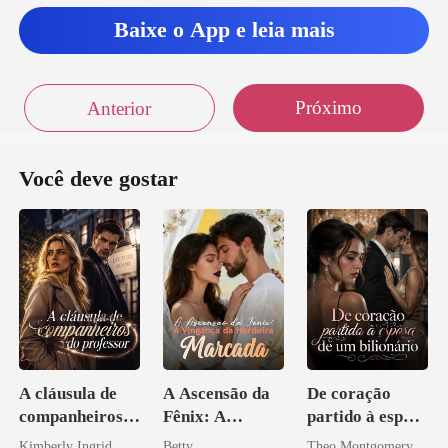
aco na e
Baixe o App e leia mais
Próximo
Anterior
Você deve gostar
A cláusula de
A Ascensão da
De coração
companheiros
Fênix: A
partido à esposa
do professor
Vingança da
de um bilionário
Kimberly Ingrid
Betty
Theo Montgomery