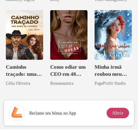
Herdeira
Marcada
Caminho
Como odiar um
Minha irmã
traçado: uma
CEO em 48
roubou meu
babá na fazenda
horas
companheiro e
Célia Oliveira
Roseanautora
PageProfit Studio
eu a deixei
Abrir
Reclame seu bônus no App