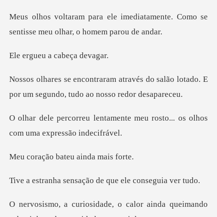
ediatamente. Como se
sentisse m
u a cabeç
és do salão lotado. E
por um segund
ente meu rosto... os olhos
co
bateu aind
nsação de que ele
alor ainda queimando