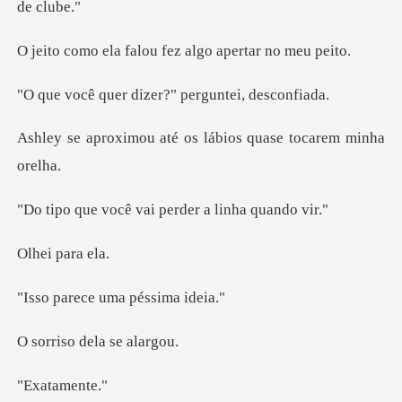
falou fez algo ap
dizer?" pergunt
até os lábios quase
ê vai perder a l
para
ce uma pés
o dela s
tame