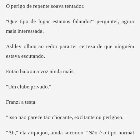
repente so
mos falando?" perguntei
ara ter certeza de que
ou a voz a
ube pr
i a t
ão chocante, excit
nda sorrindo. "Não é o