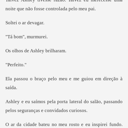
noite que n
o ar de
m", mu
e Ashley b
rfe
pelo meu e me guiou
teral do salão, passando
pelos s
eu inspirei fundo.