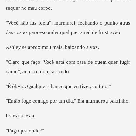
ando o punho atrás
das costas para e
ximou mais, ba
om cara de quem quer fugir
d
er chance que eu
por um dia." Ela
i a t
r pra