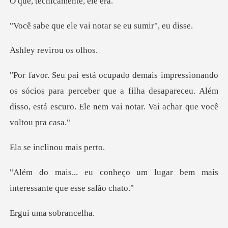
cnicament
e vai notar se eu
evirou o
ios para perceber que a filha desapareceu. Além
disso, está e
clinou ma
um lugar bem mais
interess
ma sobr