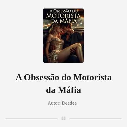
0
Loja
Histórico
A Obsessão do Motorista
da Máfia
Sair
Autor:
Deedee_
Baixar App