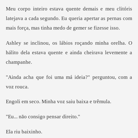
latejava a cada segundo. Eu queria apertar as pernas c
inha orelha. O
hálito dela estava quent
uma má ideia?" pergu
Minha voz saiu b
consigo pen
u baix