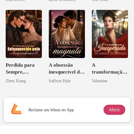
Perdida para
A obsessão
A
Sempre,
inesquecível do
transformação
Enlouquecido
magnata
inesperada da
Zhen Xiang
Saffron Hale
Valentine
pelo
minha ex-
Arrependiment
esposa
o
Abrir
Reclame seu bônus no App