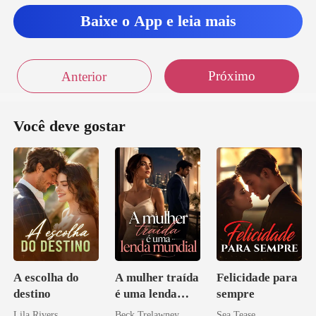
Baixe o App e leia mais
Próximo
Anterior
Você deve gostar
A escolha do
A mulher traída
Felicidade para
destino
é uma lenda
sempre
mundial
Lila Rivers
Beck Trelawney
Sea Tease