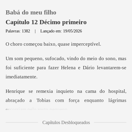
Babá do meu filho
Capítulo 12 Décimo primeiro
Palavras: 1382
|
Lançado em: 19/05/2026
0
u baixo, quase
do sono, mas
Loja
foi suficiente para fazer H
Histórico
ospital,
Sair
abraçado a Tobias com força enqu
Baixar App
Capítulos Desbloqueados
lena chamou suavem