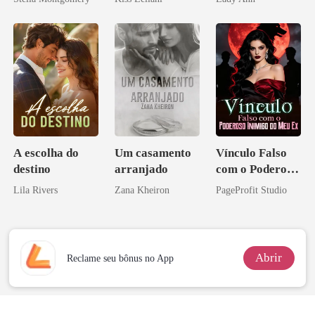
escrava do rei
maligno
A escolha do
Um casamento
Vínculo Falso
destino
arranjado
com o Poderoso
Inimigo do Meu
Lila Rivers
Zana Kheiron
PageProfit Studio
Ex
Abrir
Reclame seu bônus no App