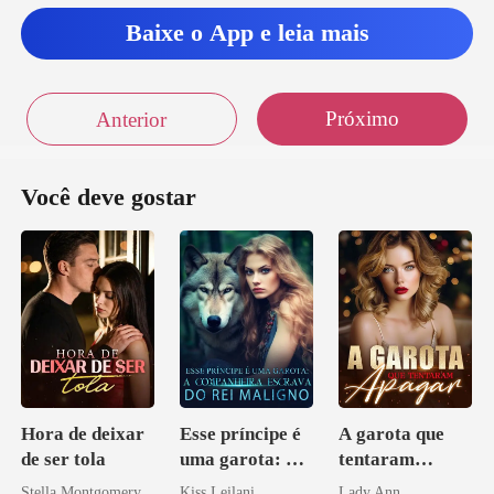
Baixe o App e leia mais
Próximo
Anterior
Você deve gostar
Hora de deixar
Esse príncipe é
A garota que
de ser tola
uma garota: A
tentaram
companheira
apagar
Stella Montgomery
Kiss Leilani
Lady Ann