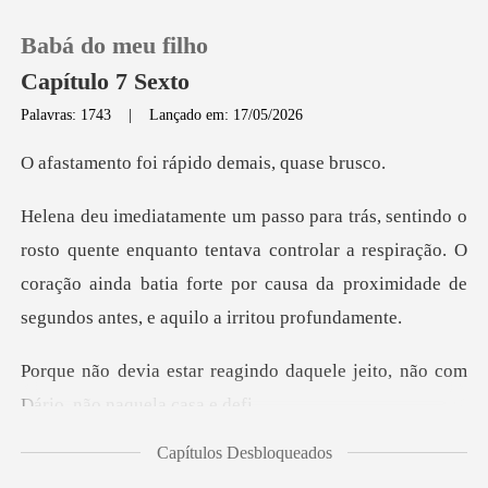
Babá do meu filho
Capítulo 7 Sexto
Palavras: 1743
|
Lançado em: 17/05/2026
0
oi rápido demai
Loja
quanto tentava controlar a respiração. O
coração ainda batia forte por
Histórico
Sair
ndo daquele jeito, não com
D
Baixar App
Capítulos Desbloqueados