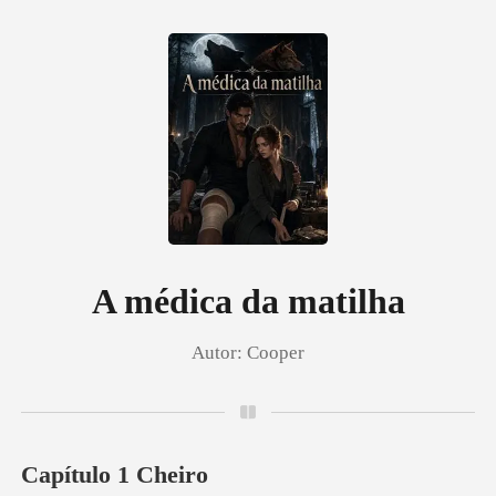
0
Loja
Histórico
A médica da matilha
Autor:
Cooper
Sair
Baixar App
Capítulo 1 Cheiro