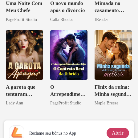
Uma Noite Com
O novo mundo
Mimada no
Meu Chefe
após o divórcio
casamento
relâmpago com
PageProfit Studio
Calla Rhodes
IReader
o magnata
A garota que
O
Fênix da ruína:
tentaram
Arrependiment
Minha segunda
apagar
o do Alfa: O
vida e um
Lady Ann
PageProfit Studio
Maple Breeze
Contrato Real
homem melhor
da Híbrida
Abrir
Reclame seu bônus no App