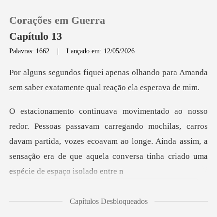
Corações em Guerra
Capítulo 13
Palavras: 1662
|
Lançado em: 12/05/2026
0
lhando para Amanda
sem saber exatam
Loja
ndo mochilas, carros
Histórico
davam partida, vozes ecoavam ao longe. Ainda assim, a
Sair
sensa
Baixar App
Capítulos Desbloqueados