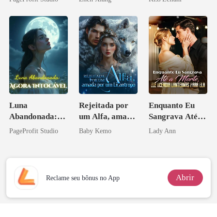
Contrato Real
pelo
escrava do rei
da Híbrida
Arrependiment
maligno
o
Luna
Rejeitada por
Enquanto Eu
Abandonada:
um Alfa, amada
Sangrava Até a
Agora Intocável
por um
Morte, Ele
PageProfit Studio
Baby Kemo
Lady Ann
Licantropo
Acendia
Lanternas Para
Ela
Abrir
Reclame seu bônus no App