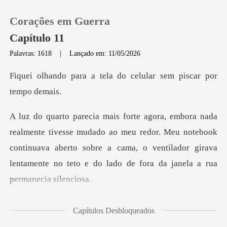
Corações em Guerra
Capítulo 11
Palavras: 1618
|
Lançado em: 11/05/2026
0
tela do celular sem pi
Loja
o ao meu redor. Meu notebook
Histórico
continuava aberto sobre a cama, o ventilador gir
Sair
Baixar App
tinha acabado
Capítulos Desbloqueados