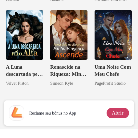
A Luna
Renascido na
Uma Noite Com
descartada pelo
Riqueza: Minha
Meu Chefe
Alfa
Vingança
Velvet Piston
Simeon Kyle
PageProfit Studio
Ascende
Abrir
Reclame seu bônus no App