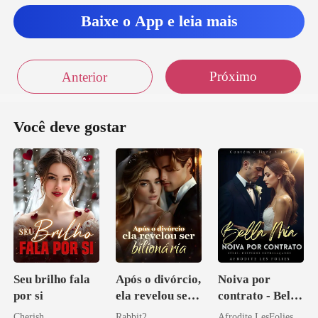
Baixe o App e leia mais
Próximo
Anterior
Você deve gostar
Seu brilho fala
Após o divórcio,
Noiva por
por si
ela revelou ser
contrato - Bella
bilionária
Mia
Cherish
Rabbit2
Afrodite LesFolies