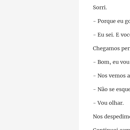
rr
ue eu
E voc
r
vemos
u ol