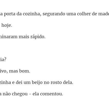
da cozinha, segurando
minaram
ivo
nha e dei um bei
a não chegou -