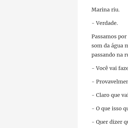
ina
erd
som da água m
e
ro qu
isso q
qu