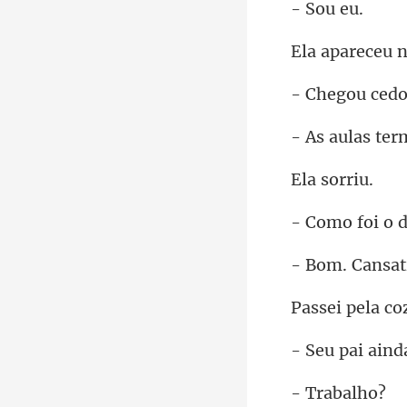
ou
ou ced
ter
so
o foi
ansat
rab