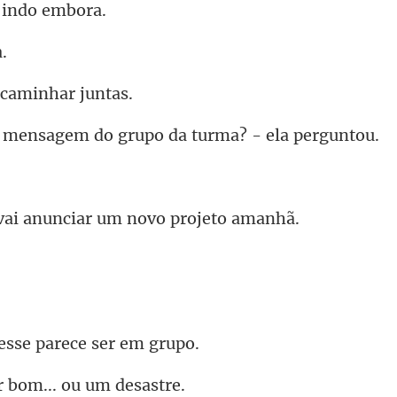
 ind
 caminh
agem do grupo da tur
i anunciar um no
esse parece
r bom... o