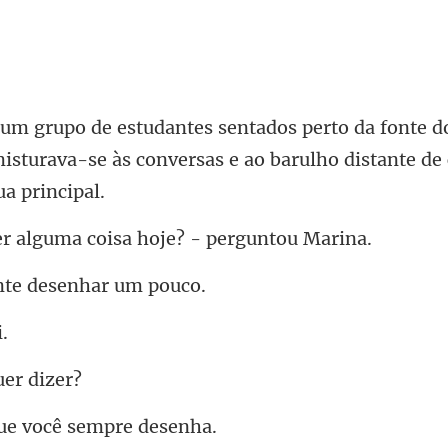
nte d
isturava-se às conversas e
lguma coisa hoje?
nte desenh
ue
e você se