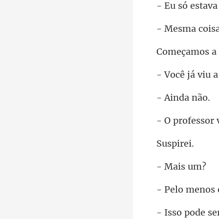
stava
sma
a
nda
pir
ais
se