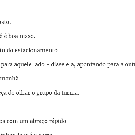
ê é
to do esta
lado - disse ela, aponta
ça de olhar o
os com um ab