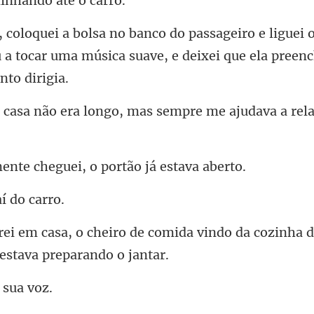
inhando a
liguei 
 a tocar uma música suave,
longo, mas sempre me ajudav
cheguei, o portã
aí
comida vindo da cozinha 
i