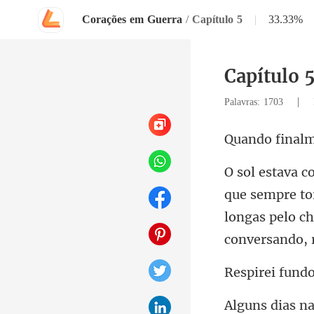
Corações em Guerra
/
Capítulo 5
|
33.33%
Capítulo 
|
Palavras: 1703
longas pelo ch
rei f