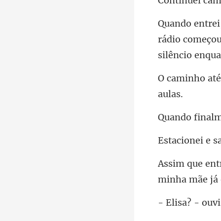
am
rádio começou
ei e s
- ouv