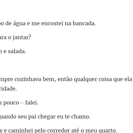
e água e me enco
ara
go
então qualquer coisa que ela 
m pou
ndo seu pai che
aminhei pelo corred