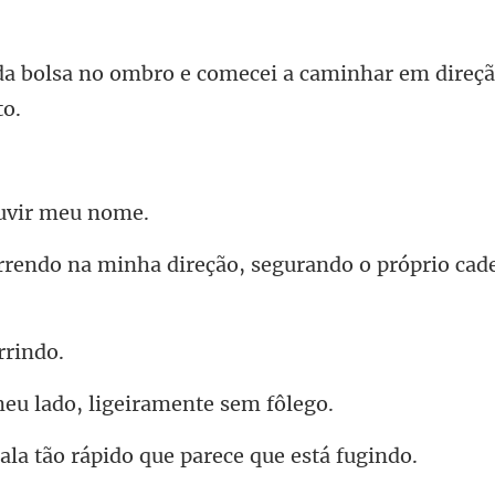
ombro e comecei a caminhar
uvir
a direção, segurando o próp
u lado, ligeira
tão rápido que pare