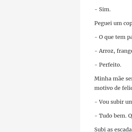
Si
tem p
fran
erf
ir u