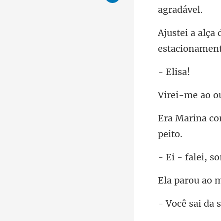
El
ao o
falei,