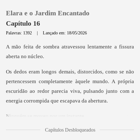
Elara e o Jardim Encantado
Capítulo 16
Palavras: 1392
|
Lançado em: 18/05/2026
0
travessou lentamente a
Loja
completamente àquele mundo. A própria
Histórico
escuridão ao redor parecia vi
Sair
moveu por u
Baixar App
Capítulos Desbloqueados
paralisado