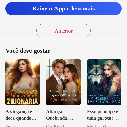
Baixe o App e leia mais
Anterior
Você deve gostar
A vingança é
Aliança
Esse príncipe é
doce quando
Quebrada,
uma garota: A
você é uma
Segredos
companheira
Remedy
Gay Parodi
Kiss Leilani