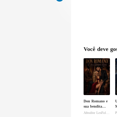
Você deve go
Don Romano e
sua bendita
ruína
Afrodite LesFolies
P