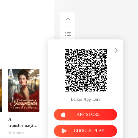
Baixar App Lera
APP STORE
A
transformação
GOOGLE PLAY
inesperada da
Valentine
minha ex-esposa