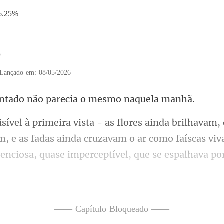
6.25%
9
Lançado em: 08/05/2026
o não parecia o m
, e as fadas ainda cruzavam o ar como faíscas viv
im estivesse..
—— Capítulo Bloqueado ——