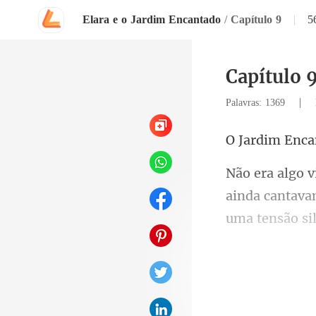
Elara e o Jardim Encantado
/
Capítulo 9
|
5
Capítulo 
|
Palavras: 1369
ainda cantavam
entiu i