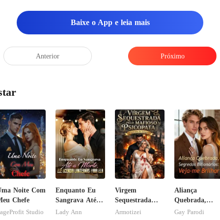
Baixe o App e leia mais
Anterior
Próximo
star
Uma Noite Com
Enquanto Eu
Virgem
Aliança
Meu Chefe
Sangrava Até a
Sequestrada
Quebrada,
Morte, Ele
pelo Mafioso
Segredos
ageProfit Studio
Lady Ann
Armotizei
Gay Parodi
Acendia
Psicopata :
Bilionários: