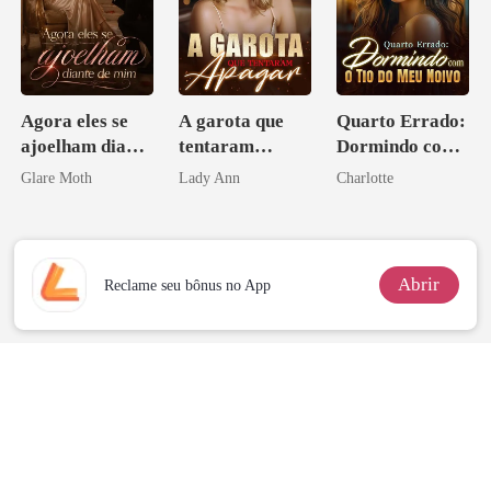
Agora eles se
A garota que
Quarto Errado:
ajoelham diante
tentaram
Dormindo com
de mim
apagar
o Tio do Meu
Glare Moth
Lady Ann
Charlotte
Noivo
Abrir
Reclame seu bônus no App