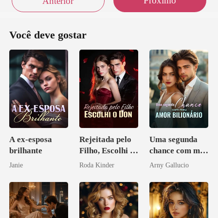
Próximo
Anterior
Você deve gostar
A ex-esposa
Rejeitada pelo
Uma segunda
brilhante
Filho, Escolhi o
chance com meu
Don
amor bilionário
Janie
Roda Kinder
Arny Gallucio