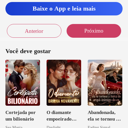
Baixe o App e leia mais
Próximo
Anterior
Você deve gostar
Cortejada por
O diamante
Abandonada,
um bilionário
empoeirado
ela se tornou a
brilha
noiva do arqui-
Sea Mania
Daylight
Fading Signal