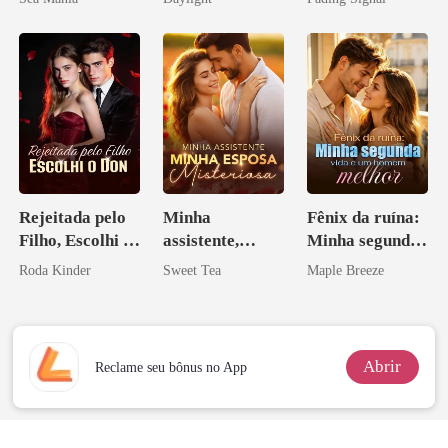
novamente
inimigo do ex
Rejeitada pelo
Minha
Fênix da ruína:
Filho, Escolhi o
assistente,
Minha segunda
Don
minha esposa
vida e um
Roda Kinder
Sweet Tea
Maple Breeze
misteriosa
homem melhor
Abrir
Reclame seu bônus no App