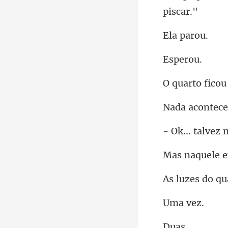
pa
pe
ficou
acont
vez 
le 
do qu
a
u