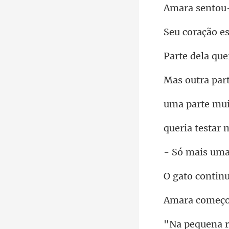
ão e
tra pa
mui
testa
uma
ntin
meç