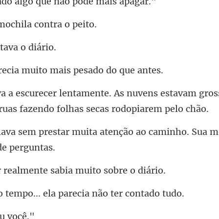
o algo que não p
mochila co
stava
ia muito mais pes
ens estavam gross
a atenção ao caminho. Sua 
lmente sabia muit
... ela parecia nã