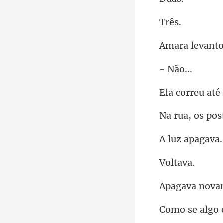
r
Nã
eu até
pos
z ap
lt
a nova