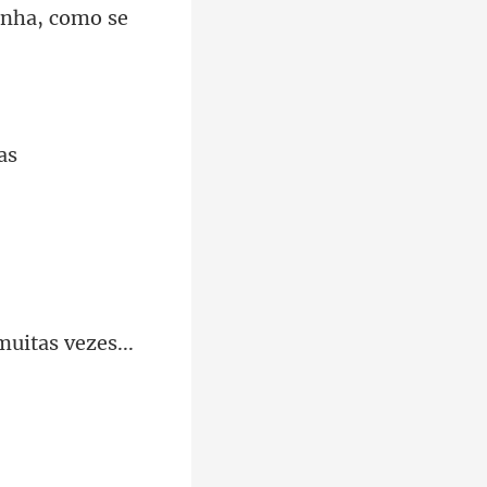
inha, co
as
muitas v