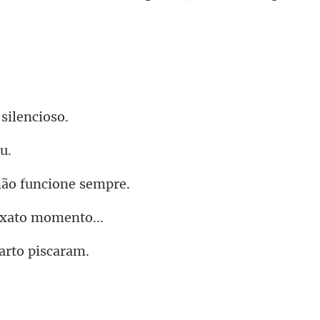
 s
não fun
exato
arto