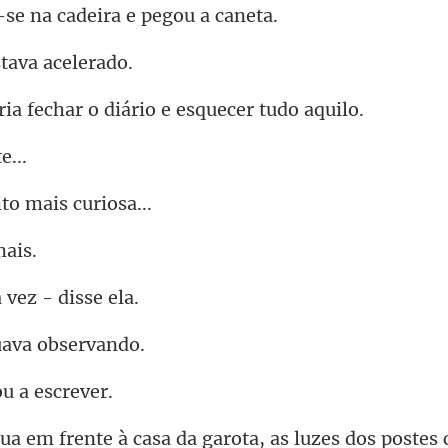
e na cadeira e
stava
echar o diário e es
to mais
 vez -
uava
ou a
casa da garota, as luzes dos