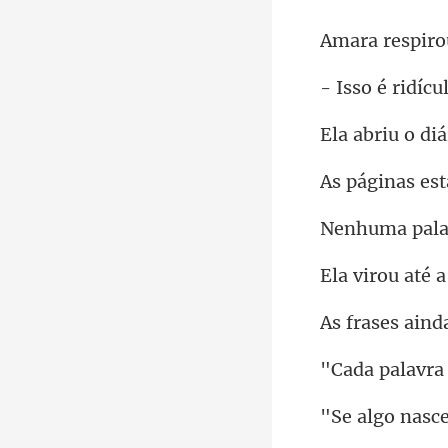
espiro
é rid
riu o
s es
pala
ainda
a