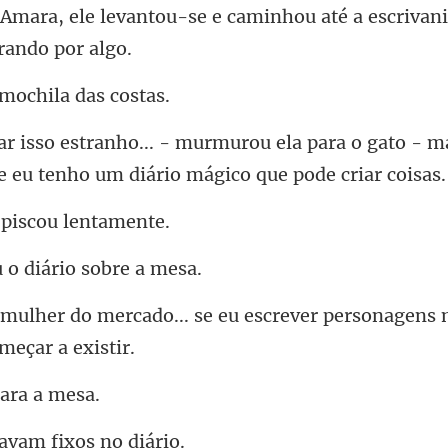
e e caminhou até a escrivan
mochila
u ela para o gato - m
 eu te
 piscou
u o diário s
se eu escrever personagens 
ar
tavam fix