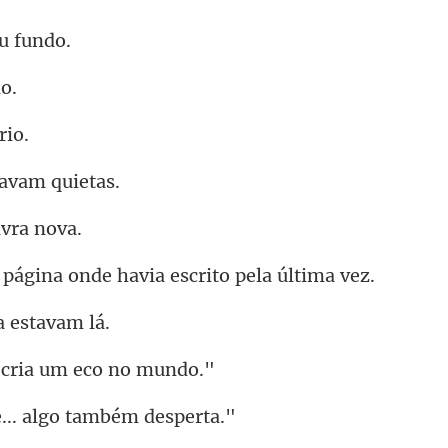
u
tavam
vr
ina onde havia escr
 es
 cria um ec
e... algo tam