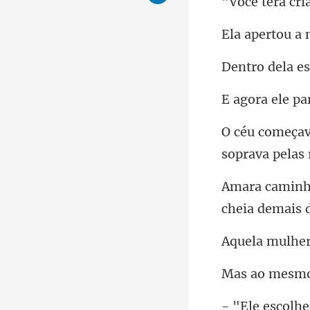
a 
la e
soprava pelas
escolhe