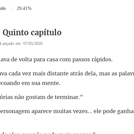
ulo
|
29.41%
5 Quinto capítulo
Lançado em: 07/05/2026
volta para casa c
nte atrás dela, mas as palav
rias não gosta
rece muitas vezes... ele