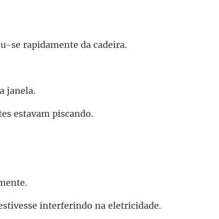
u-se rapidame
 a
tes esta
vesse interferind