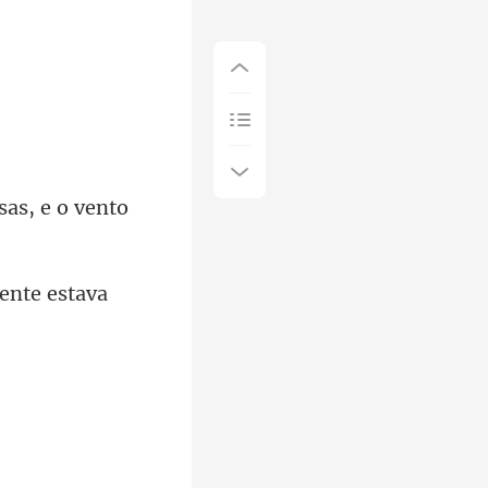
as, e o vento
mente