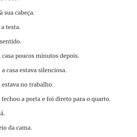
à s
u
casa poucos
a casa esta
 estava n
ou a porta e foi d
eio