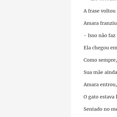
oltou 
ranzi
não faz
da
o est
no m