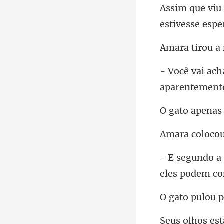
a 
aparentemente
nas
ulou p
es