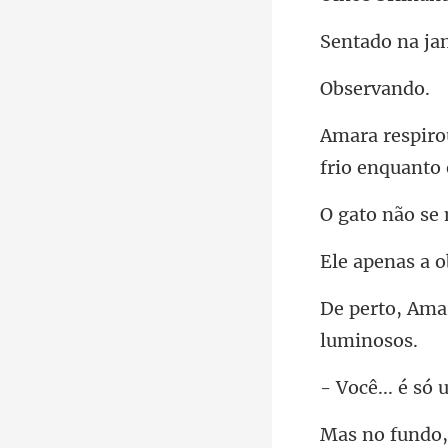
o na j
erv
frio enq
não s
nas a o
só 