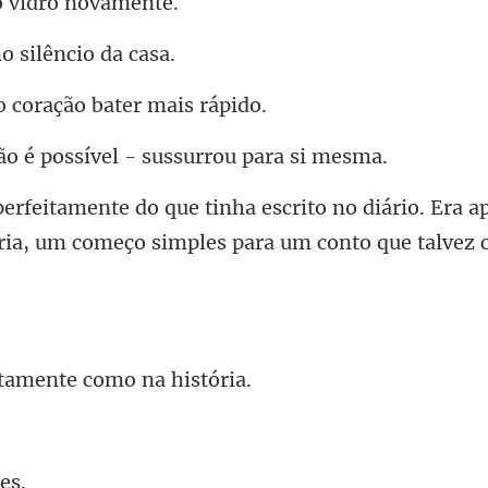
o vidro
no silên
o coração bat
é possível - suss
iário. Era 
ria, um começo si
tamente como