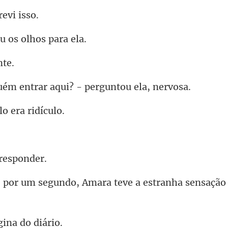
r
u os olh
entrar aqui? - per
lo era
re
Amara teve a estranha sensa
gina