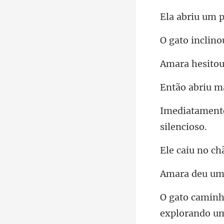
um p
ou
abri
h