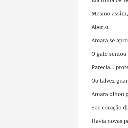
im,
er
apr
. prot
vez gu
hou 
ação di
pa