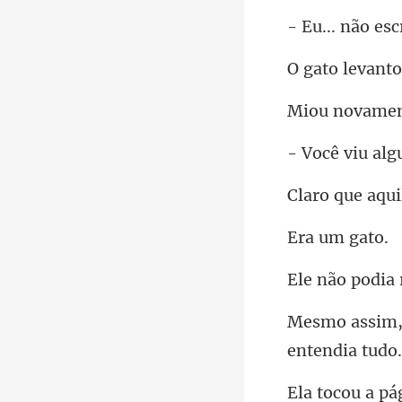
não esc
nto
novam
aqui
um g
podia 
a pá