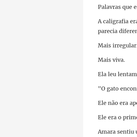
irreg
s v
u lent
a ap