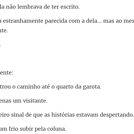
a não lembrava
parecida com a dela... mas ao
o caminho até o
enas u
al de que as histórias
um frio subir