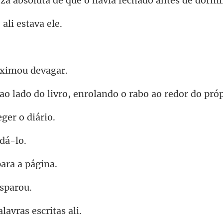
luta de que o havia fe
 ali e
oximou
livro, enrolando o rabo a
ege
para
lavras e