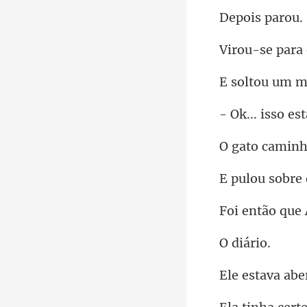
is p
se par
um m
nh
u sobr
iár
tava a