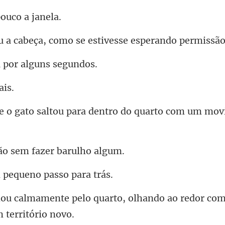
ouco
eça, como se estivess
 por algu
para dentro do quarto com um
ão sem fazer
pequeno pas
rto, olhando ao redor com