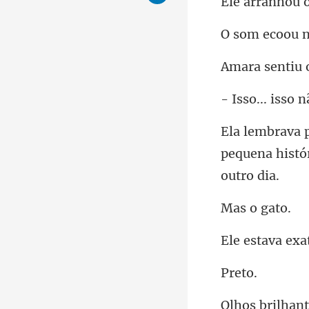
ou 
u 
pequena histó
o
a
et
bril