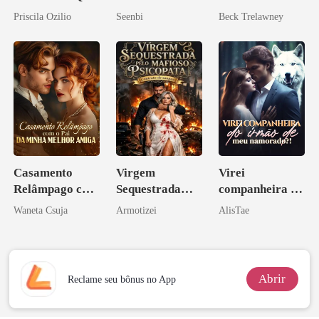
Ele Jurou Odiar
mundial
Priscila Ozilio
Seenbi
Beck Trelawney
Casamento
Virgem
Virei
Relâmpago com
Sequestrada
companheira do
o Pai da Minha
pelo Mafioso
irmão de meu
Waneta Csuja
Armotizei
AlisTae
Melhor Amiga
Psicopata :
namorado?!
CONTRATO
DE SANGUE
Abrir
Reclame seu bônus no App