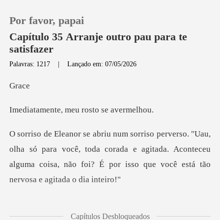
Por favor, papai
Capítulo 35 Arranje outro pau para te
satisfazer
Palavras: 1217
|
Lançado em: 07/05/2026
0
r
Loja
, meu rosto s
Histórico
para você, toda corada e agitada. Aconteceu
Sair
alguma coisa, não fo
Baixar App
as minhas às bochechas,
Capítulos Desbloqueados
que, inf