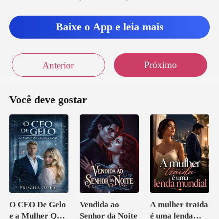
Baixe o App e leia mais
Próximo
Anterior
Você deve gostar
O CEO De Gelo
Vendida ao
A mulher traída
e a Mulher Que
Senhor da Noite
é uma lenda