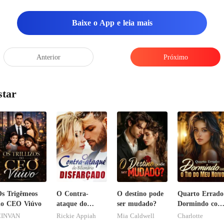
o. Minhas costas se arquearam p
Baixe o App e leia mais
Anterior
Próximo
star
s Trigêmeos
O Contra-
O destino pode
Quarto Errado
do CEO Viúvo
ataque do
ser mudado?
Dormindo com
Bilionário
o Tio do Meu
CINVAN
Rickie Appiah
Mia Caldwell
Charlotte
Disfarçado
Noivo