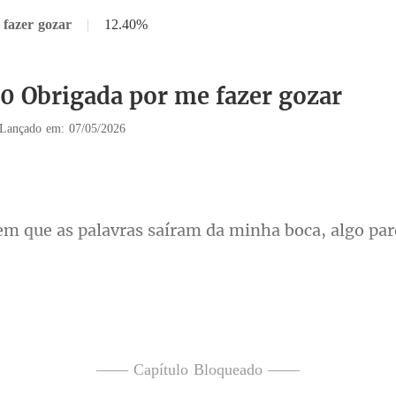
 fazer gozar
|
12.40%
30 Obrigada por me fazer gozar
Lançado em: 07/05/2026
s saíram da minha boca, algo
a ficou mais
vra, o ded
—— Capítulo Bloqueado ——