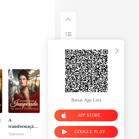
Baixar App Lera
APP STORE
:
A
transformação
GOOGLE PLAY
inesperada da
Valentine
minha ex-esposa