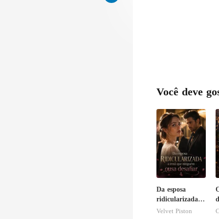
Você deve go
Da esposa
O
ridicularizada à
irmã que
Velvet Piston
ninguém ousa