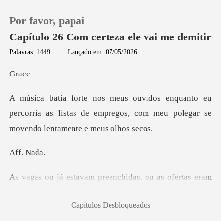
Por favor, papai
Capítulo 26 Com certeza ele vai me demitir
Palavras: 1449
|
Lançado em: 07/05/2026
0
r
eu
Loja
percorria as listas de empregos, com meu pol
Histórico
. N
Sair
fertas eram
Baixar App
ruins, mal remuneradas, com tra
Capítulos Desbloqueados