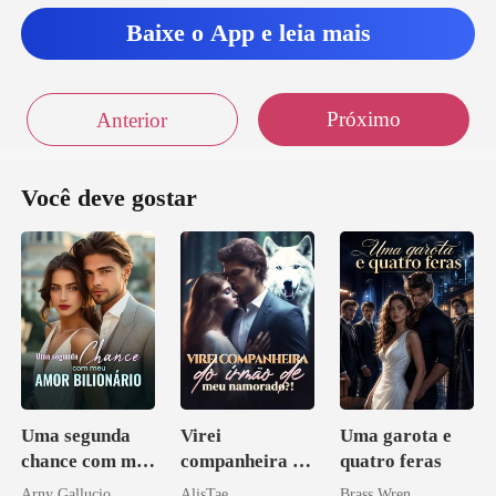
piro, passei a mã
Baixe o App e leia mais
Próximo
Anterior
Você deve gostar
Uma segunda
Virei
Uma garota e
chance com meu
companheira do
quatro feras
amor bilionário
irmão de meu
Arny Gallucio
AlisTae
Brass Wren