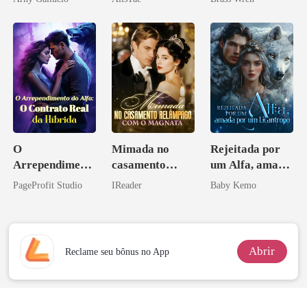
namorado?!
O
Mimada no
Rejeitada por
Arrependiment
casamento
um Alfa, amada
o do Alfa: O
relâmpago com
por um
PageProfit Studio
IReader
Baby Kemo
Contrato Real
o magnata
Licantropo
da Híbrida
Abrir
Reclame seu bônus no App