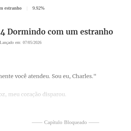
m estranho
|
9.92%
 24 Dormindo com um estranho
Lançado em: 07/05/2026
te você atendeu.
oz, meu cora
estava salvo, era uma linha desconhecida, como er
—— Capítulo Bloqueado ——