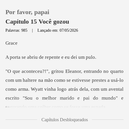
Por favor, papai
Capítulo 15 Você gozou
Palavras: 985
|
Lançado em: 07/05/2026
0
r
u de repente e
Loja
Histórico
stivesse prestes a usá-lo
como arma. Wyatt vinha logo atrás dela, com um avental
Sair
escrit
Baixar App
Capítulos Desbloqueados
ém aqui?!