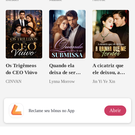
o magnata
Os Trigêmeos
Quando ela
A cicatriz que
do CEO Viúvo
deixa de ser
ele deixou, a
submissa
rainha que me
CINVAN
Lynna Morrow
Jin Yi Ye Xin
tornei
Abrir
Reclame seu bônus no App