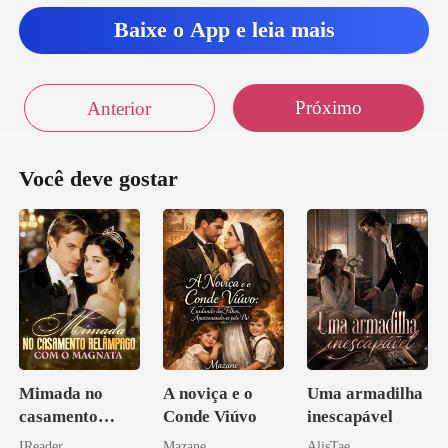
Baixe o App e leia mais
Próximo
Anterior
Você deve gostar
Mimada no
A noviça e o
Uma armadilha
casamento
Conde Viúvo
inescapável
relâmpago com
IReader
Mazane
AlisTae