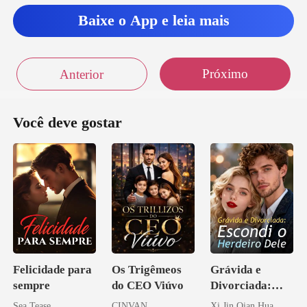
Baixe o App e leia mais
Próximo
Anterior
Você deve gostar
Felicidade para
Os Trigêmeos
Grávida e
sempre
do CEO Viúvo
Divorciada:
Escondi o
Sea Tease
CINVAN
Xi Jin Qian Hua