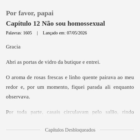
Por favor, papai
Capítulo 12 Não sou homossexual
Palavras: 1605
|
Lançado em: 07/05/2026
0
ac
de vidro da but
Loja
pairava ao meu
Histórico
redor e, por um momento
Sair
Baixar App
nho e de mãos dadas. Já as noivas provavam os
Capítulos Desbloqueados
véus, dando