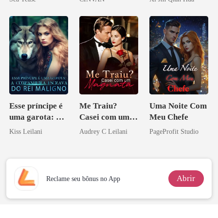
Herdeiro Dele
Esse príncipe é
Me Traiu?
Uma Noite Com
uma garota: A
Casei com um
Meu Chefe
companheira
Magnata
Kiss Leilani
Audrey C Leilani
PageProfit Studio
escrava do rei
maligno
Abrir
Reclame seu bônus no App