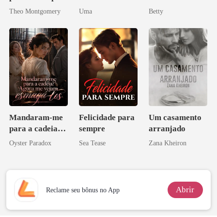
de um bilionário
Amar de
Vingança da
Theo Montgomery
Uma
Betty
Verdade
Herdeira
Marcada
Mandaram-me
Felicidade para
Um casamento
para a cadeia?
sempre
arranjado
Agora me
Oyster Paradox
Sea Tease
Zana Kheiron
vejam esmagá-
los
Abrir
Reclame seu bônus no App