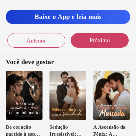
Baixe o App e leia mais
Próximo
Anterior
Você deve gostar
De coração
Sedução
A Ascensão da
partido à esposa
Irresistível:
Fênix: A