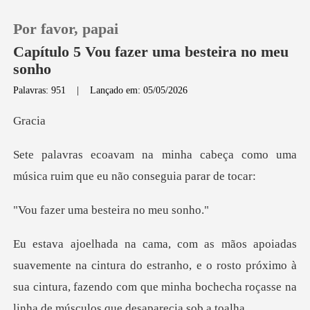
Por favor, papai
Capítulo 5 Vou fazer uma besteira no meu
sonho
Palavras: 951
|
Lançado em: 05/05/2026
0
ac
Loja
cabeça como uma
música ruim que
Histórico
ma besteira
Sair
Baixar App
ra do estranho, e o rosto próximo à
sua cintura, fazendo com que minh