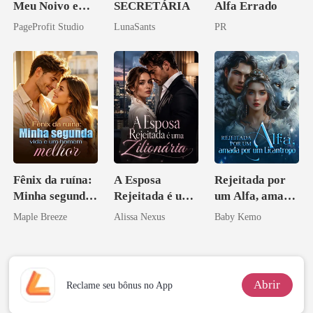
Meu Noivo e
SECRETÁRIA
Alfa Errado
Casei com o
PageProfit Studio
LunaSants
PR
Bilionário
Inimigo Dele
Fênix da ruína:
A Esposa
Rejeitada por
Minha segunda
Rejeitada é uma
um Alfa, amada
vida e um
Zilionária
por um
Maple Breeze
Alissa Nexus
Baby Kemo
homem melhor
Licantropo
Abrir
Reclame seu bônus no App