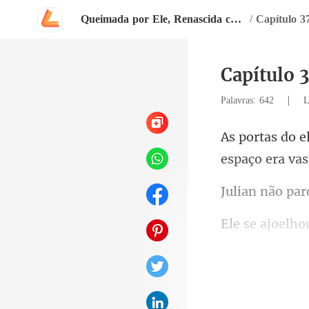
Queimada por Ele, Renascida como Estrela
/
Capítulo 3
Capítulo 
|
Palavras: 642
L
espaço era va
o
lev