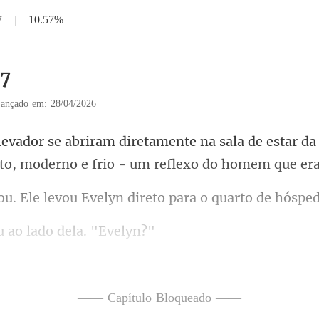
7
|
10.57%
37
ançado em: 28/04/2026
la de estar da
sto, mode
u Evelyn direto para o qua
u ao lado de
a respiração estava o
—— Capítulo Bloqueado ——